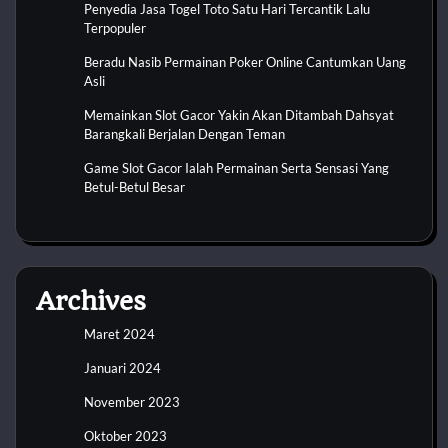
Penyedia Jasa Togel Toto Satu Hari Tercantik Lalu
Terpopuler
Beradu Nasib Permainan Poker Online Cantumkan Uang
Asli
Memainkan Slot Gacor Yakin Akan Ditambah Dahsyat
Barangkali Berjalan Dengan Teman
Game Slot Gacor Ialah Permainan Serta Sensasi Yang
Betul-Betul Besar
Archives
Maret 2024
Januari 2024
November 2023
Oktober 2023