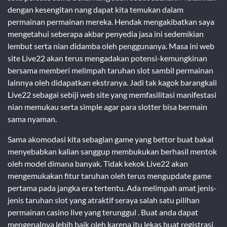
dengan kesengitan nang dapat kita temukan dalam
permainan permainan mereka. Hendak mengakibatkan saya
mengetahui seberapa akbar penyedia jasa ini sedemikian
lembut serta nian didamba oleh penggunanya. Masa ini web
site Live22 akan terus mengadakan potensi-kemungkinan
bersama memberi melimpah taruhan slot sambil permainan
lainnya oleh didapatkan ekstranya. Jadi tak kagok barangkali
Live22 sebagai sebiji web site yang memfasilitasi manifestasi
nian memukau serta simple agar para slotter bisa bermain
sama nyaman.
Sama akomodasi kita sebagian game yang bettor buat bakal
menyebabkan kalian sanggup membukukan berhasil mentok
oleh model dimana banyak. Tidak kekok Live22 akan
mengemukakan fitur taruhan oleh terus mengupdate game
pertama pada jangka era tertentu. Ada melimpah amat jenis-
jenis taruhan slot yang atraktif seraya salah satu pilihan
permainan casino live yang terunggul . Buat anda dapat
mengenalnya lebih baik oleh karena itu lekas buat registrasi