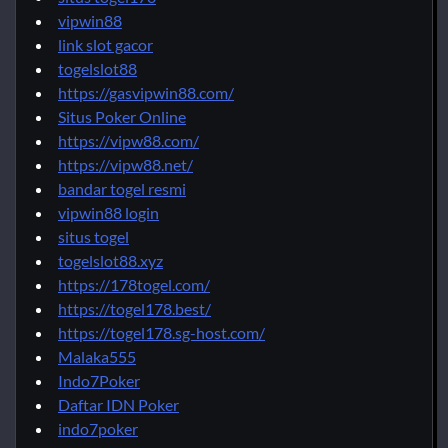
vipwin88
link slot gacor
togelslot88
https://gasvipwin88.com/
Situs Poker Online
https://vipw88.com/
https://vipw88.net/
bandar togel resmi
vipwin88 login
situs togel
togelslot88.xyz
https://178togel.com/
https://togel178.best/
https://togel178.sg-host.com/
Malaka555
Indo7Poker
Daftar IDN Poker
indo7poker