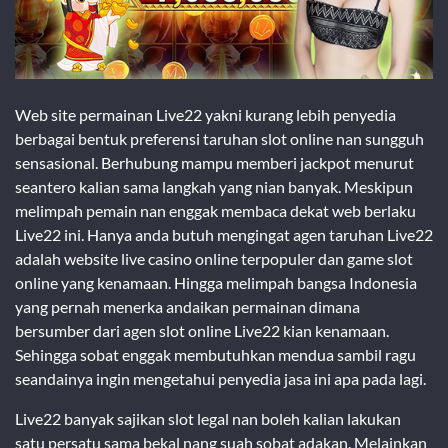
Web site permainan Live22 yakni kurang lebih penyedia
berbagai bentuk preferensi taruhan slot online nan sungguh
sensasional. Berhubung mampu memberi jackpot menurut
seantero kalian sama langkah yang nian banyak. Meskipun
melimpah pemain nan enggak membaca dekat web berlaku
Live22 ini. Hanya anda butuh mengingat agen taruhan Live22
adalah website live casino online terpopuler dan game slot
online yang kenamaan. Hingga melimpah bangsa Indonesia
yang pernah menerka andaikan permainan dimana
bersumber dari agen slot online Live22 kian kenamaan.
Sehingga sobat enggak membutuhkan mendua sambil ragu
seandainya ingin mengetahui penyedia jasa ini apa pada lagi.
Live22 banyak sajikan slot legal nan boleh kalian lakukan
satu persatu sama bekal nang suah sobat adakan. Melainkan