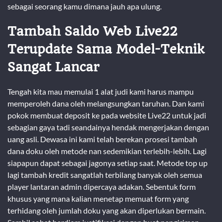
sebagai seorang kamu dimana jauh apa ulung.
Tambah Saldo Web Live22
Terupdate Sama Model-Teknik
Sangat Lancar
Tengah kita mau memulai 1 alat judi kami harus mampu
memperoleh dana oleh melangsungkan taruhan. Dan kami
pokok membuat deposit ke pada website Live22 untuk jadi
sebagian gaya tadi seandainya hendak mengerjakan dengan
uang asli. Dewasa ini kami telah berekan prosesi tambah
dana doku oleh metode nan sedemikian terlebih-lebih. Lagi
siapapun dapat sebagai jagonya setiap saat. Metode top up
lagi tambah kredit sangatlah terbilang banyak oleh semua
player lantaran admin dipercaya adakan. Sebentuk form
khusus yang mana kalian menetap memuat form yang
terhidang oleh jumlah doku yang akan diperlukan bermain.