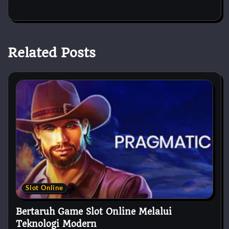
Related Posts
Slot Online
Bertaruh Game Slot Online Melalui
Teknologi Modern