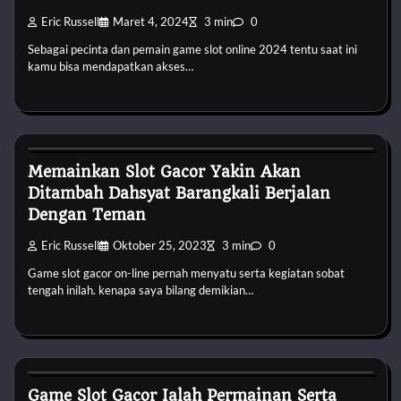
Eric Russell
Maret 4, 2024
3 min
0
Sebagai pecinta dan pemain game slot online 2024 tentu saat ini
kamu bisa mendapatkan akses…
Slot Online
Memainkan Slot Gacor Yakin Akan
Ditambah Dahsyat Barangkali Berjalan
Dengan Teman
Eric Russell
Oktober 25, 2023
3 min
0
Game slot gacor on-line pernah menyatu serta kegiatan sobat
tengah inilah. kenapa saya bilang demikian…
Slot Online
Game Slot Gacor Ialah Permainan Serta