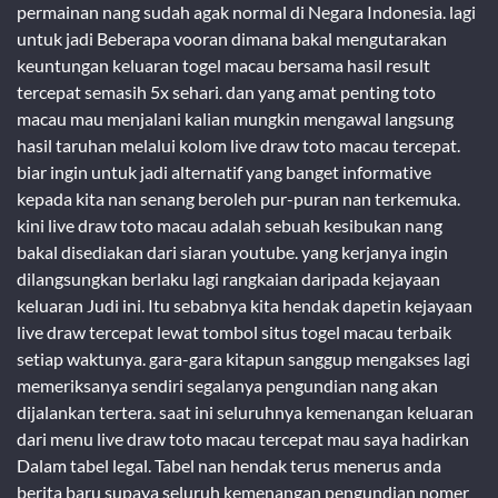
permainan nang sudah agak normal di Negara Indonesia. lagi
untuk jadi Beberapa vooran dimana bakal mengutarakan
keuntungan keluaran togel macau bersama hasil result
tercepat semasih 5x sehari. dan yang amat penting toto
macau mau menjalani kalian mungkin mengawal langsung
hasil taruhan melalui kolom live draw toto macau tercepat.
biar ingin untuk jadi alternatif yang banget informative
kepada kita nan senang beroleh pur-puran nan terkemuka.
kini live draw toto macau adalah sebuah kesibukan nang
bakal disediakan dari siaran youtube. yang kerjanya ingin
dilangsungkan berlaku lagi rangkaian daripada kejayaan
keluaran Judi ini. Itu sebabnya kita hendak dapetin kejayaan
live draw tercepat lewat tombol situs togel macau terbaik
setiap waktunya. gara-gara kitapun sanggup mengakses lagi
memeriksanya sendiri segalanya pengundian nang akan
dijalankan tertera. saat ini seluruhnya kemenangan keluaran
dari menu live draw toto macau tercepat mau saya hadirkan
Dalam tabel legal. Tabel nan hendak terus menerus anda
berita baru supaya seluruh kemenangan pengundian nomer