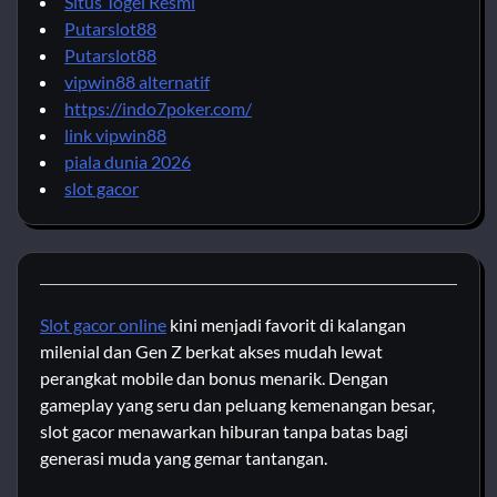
Situs Togel Resmi
Putarslot88
Putarslot88
vipwin88 alternatif
https://indo7poker.com/
link vipwin88
piala dunia 2026
slot gacor
Slot gacor online
kini menjadi favorit di kalangan
milenial dan Gen Z berkat akses mudah lewat
perangkat mobile dan bonus menarik. Dengan
gameplay yang seru dan peluang kemenangan besar,
slot gacor menawarkan hiburan tanpa batas bagi
generasi muda yang gemar tantangan.