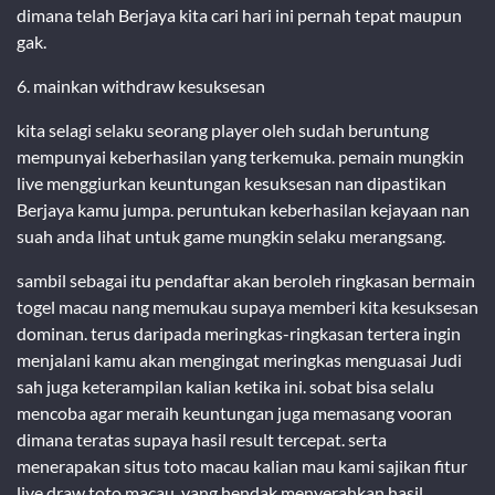
dimana telah Berjaya kita cari hari ini pernah tepat maupun
gak.
6. mainkan withdraw kesuksesan
kita selagi selaku seorang player oleh sudah beruntung
mempunyai keberhasilan yang terkemuka. pemain mungkin
live menggiurkan keuntungan kesuksesan nan dipastikan
Berjaya kamu jumpa. peruntukan keberhasilan kejayaan nan
suah anda lihat untuk game mungkin selaku merangsang.
sambil sebagai itu pendaftar akan beroleh ringkasan bermain
togel macau nang memukau supaya memberi kita kesuksesan
dominan. terus daripada meringkas-ringkasan tertera ingin
menjalani kamu akan mengingat meringkas menguasai Judi
sah juga keterampilan kalian ketika ini. sobat bisa selalu
mencoba agar meraih keuntungan juga memasang vooran
dimana teratas supaya hasil result tercepat. serta
menerapakan situs toto macau kalian mau kami sajikan fitur
live draw toto macau. yang hendak menyerahkan hasil