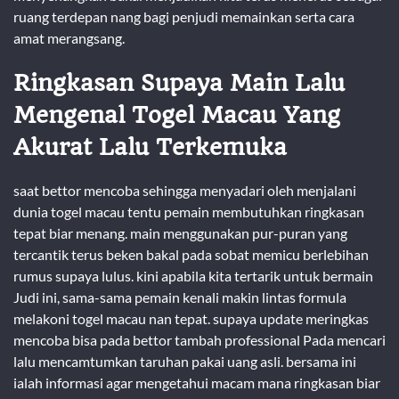
ruang terdepan nang bagi penjudi memainkan serta cara
amat merangsang.
Ringkasan Supaya Main Lalu
Mengenal Togel Macau Yang
Akurat Lalu Terkemuka
saat bettor mencoba sehingga menyadari oleh menjalani
dunia togel macau tentu pemain membutuhkan ringkasan
tepat biar menang. main menggunakan pur-puran yang
tercantik terus beken bakal pada sobat memicu berlebihan
rumus supaya lulus. kini apabila kita tertarik untuk bermain
Judi ini, sama-sama pemain kenali makin lintas formula
melakoni togel macau nan tepat. supaya update meringkas
mencoba bisa pada bettor tambah professional Pada mencari
lalu mencamtumkan taruhan pakai uang asli. bersama ini
ialah informasi agar mengetahui macam mana ringkasan biar