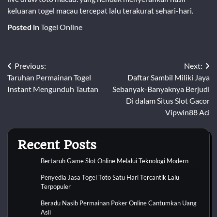
keluaran togel macau tercepat lalu terakurat sehari-hari.
Posted in
Togel Online
Navigasi
Previous:
Next:
Taruhan Permainan Togel
Daftar Sambil Miliki Jaya
pos
Instant Mengunduh Tautan
Sebanyak-Banyaknya Berjudi
Di dalam Situs Slot Gacor
Vipwin88 Aci
Recent Posts
Bertaruh Game Slot Online Melalui Teknologi Modern
Penyedia Jasa Togel Toto Satu Hari Tercantik Lalu
Terpopuler
Beradu Nasib Permainan Poker Online Cantumkan Uang
Asli