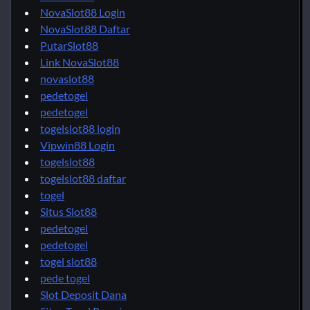
NovaSlot88 Login
NovaSlot88 Daftar
PutarSlot88
Link NovaSlot88
novaslot88
pedetogel
pedetogel
togelslot88 login
Vipwin88 Login
togelslot88
togelslot88 daftar
togel
Situs Slot88
pedetogel
pedetogel
togel slot88
pede togel
Slot Deposit Dana