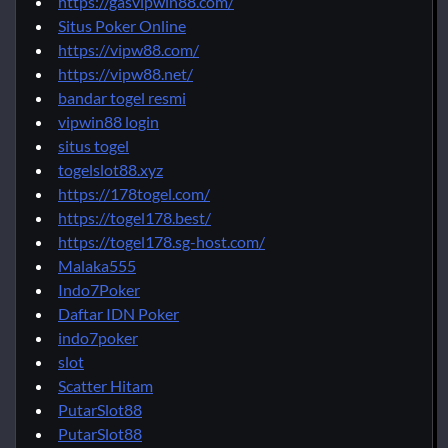
https://gasvipwin88.com/
Situs Poker Online
https://vipw88.com/
https://vipw88.net/
bandar togel resmi
vipwin88 login
situs togel
togelslot88.xyz
https://178togel.com/
https://togel178.best/
https://togel178.sg-host.com/
Malaka555
Indo7Poker
Daftar IDN Poker
indo7poker
slot
Scatter Hitam
PutarSlot88
PutarSlot88