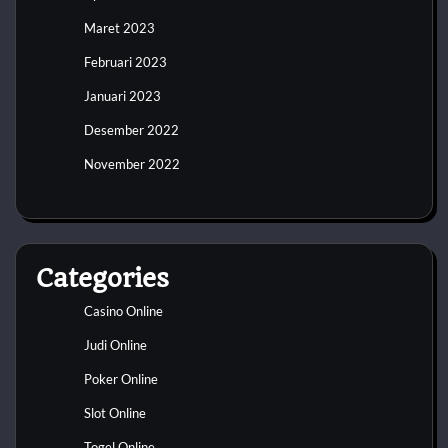
Maret 2023
Februari 2023
Januari 2023
Desember 2022
November 2022
Categories
Casino Online
Judi Online
Poker Online
Slot Online
Togel Online