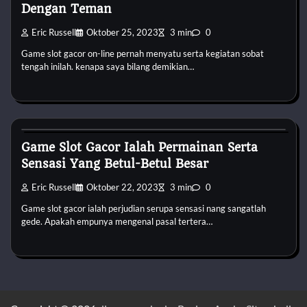
Dengan Teman
Eric Russell
Oktober 25, 2023
3 min
0
Game slot gacor on-line pernah menyatu serta kegiatan sobat
tengah inilah. kenapa saya bilang demikian…
Slot Online
Game Slot Gacor Ialah Permainan Serta
Sensasi Yang Betul-Betul Besar
Eric Russell
Oktober 22, 2023
3 min
0
Game slot gacor ialah perjudian serupa sensasi nang sangatlah
gede. Apakah empunya mengenal pasal tertera…