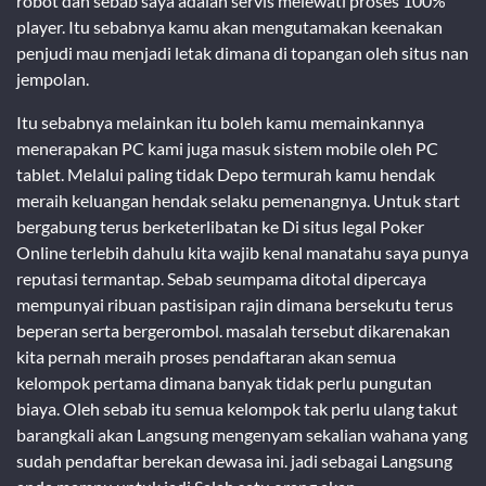
robot dan sebab saya adalah servis melewati proses 100%
player. Itu sebabnya kamu akan mengutamakan keenakan
penjudi mau menjadi letak dimana di topangan oleh situs nan
jempolan.
Itu sebabnya melainkan itu boleh kamu memainkannya
menerapakan PC kami juga masuk sistem mobile oleh PC
tablet. Melalui paling tidak Depo termurah kamu hendak
meraih keluangan hendak selaku pemenangnya. Untuk start
bergabung terus berketerlibatan ke Di situs legal Poker
Online terlebih dahulu kita wajib kenal manatahu saya punya
reputasi termantap. Sebab seumpama ditotal dipercaya
mempunyai ribuan pastisipan rajin dimana bersekutu terus
beperan serta bergerombol. masalah tersebut dikarenakan
kita pernah meraih proses pendaftaran akan semua
kelompok pertama dimana banyak tidak perlu pungutan
biaya. Oleh sebab itu semua kelompok tak perlu ulang takut
barangkali akan Langsung mengenyam sekalian wahana yang
sudah pendaftar berekan dewasa ini. jadi sebagai Langsung