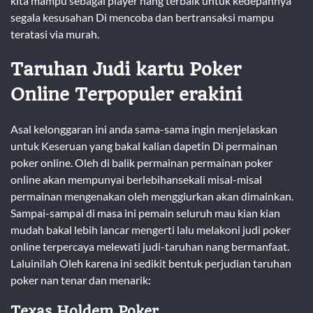
kita mampu sebagai player nang terbaik untuk kedepannya
segala kesusahan Di mencoba dan bertransaksi mampu
teratasi via murah.
Taruhan Judi kartu Poker
Online Terpopuler erakini
Asal kelonggaran ini anda sama-sama ingin menjelaskan
untuk Keseruan yang bakal kalian dapetin Di permainan
poker online. Oleh di balik permainan permainan poker
online akan mempunyai berlebihansekali misal-misal
permainan mengenakan oleh menggiurkan akan dimainkan.
Sampai-sampai di masa ini pemain seluruh mau kian kian
mudah bakal lebih lancar mengerti lalu melakoni judi poker
online terpercaya melewati judi-taruhan nang bermanfaat.
Laluinilah Oleh karena ini sedikit bentuk perjudian taruhan
poker nan tenar dan menarik:
Texas Holdem Poker