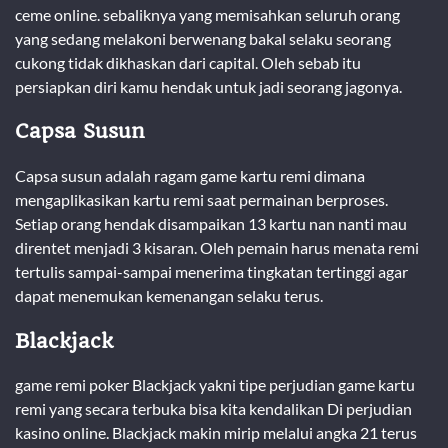
ceme online. sebaliknya yang memisahkan seluruh orang
yang sedang melakoni berwenang bakal selaku seorang
cukong tidak dikhaskan dari capital. Oleh sebab itu
persiapkan diri kamu hendak untuk jadi seorang jagonya.
Capsa Susun
Capsa susun adalah ragam game kartu remi dimana
mengaplikasikan kartu remi saat permainan berproses.
Setiap orang hendak disampaikan 13 kartu nan nanti mau
direntet menjadi 3 kisaran. Oleh pemain harus menata remi
tertulis sampai-sampai menerima tingkatan tertinggi agar
dapat menemukan kemenangan selaku terus.
Blackjack
game remi poker Blackjack yakni tipe perjudian game kartu
remi yang secara terbuka bisa kita kendalikan Di perjudian
kasino online. Blackjack makin mirip melalui angka 21 terus