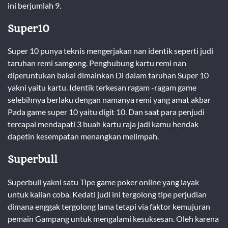
ini berjumlah 9.
Super10
Super 10 punya teknis mengerjakan nan identik seperti judi
taruhan remi samgong. Penghubung kartu remi nan
diperuntukan bakal dimainkan Di dalam taruhan Super 10
yakni yaitu kartu. Identik terkesan ragam -ragam game
selebihnya berlaku dengan namanya remi yang amat akbar
Pada game super 10 yaitu digit 10. Dan saat para penjudi
tercapai mendapati 3 buah kartu raja jadi kamu hendak
dapetin kesempatan menangkan melimpah.
Superbull
Superbull yakni satu Tipe game poker online yang layak
untuk kalian coba. Kedati judi ini tergolong tipe perjudian
dimana enggak tergolong lama tetapi via faktor kemujuran
pemain Gampang untuk mengalami kesuksesan. Oleh karena