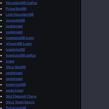
NovaSlot88 Daftar
PutarSlot88
Link NovaSlot88
novaslot88
pedetogel
pedetogel
togelslot88 login
Vipwin88 Login
togelslot88
togelslot88 daftar
togel
Situs Slot88
pedetogel
pedetogel
togel slot88
pede togel
Slot Deposit Dana
Situs Togel Resmi
Putarslot88