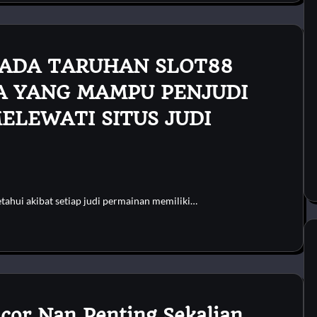
PADA TARUHAN SLOT88
A YANG MAMPU PENJUDI
ELEWATI SITUS JUDI
tahui akibat setiap judi permainan memiliki…
cor Nan Penting Sekalian