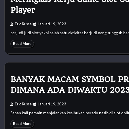
Player
Eric Russell
Januari 19, 2023
berjudi judi slot yakni salah satu aktivitas berjudi nang sungguh 
Read More
BANYAK MACAM SYMBOL PRE
DIMANA ADA DIWAKTU 202
Eric Russell
Januari 19, 2023
Saban kali pemain menjalankan kesibukan beradu nasib di slot onli
Read More