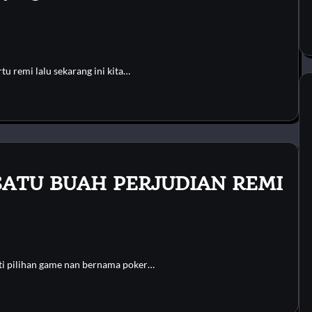
u remi lalu sekarang ini kita…
SATU BUAH PERJUDIAN REMI
ti pilihan game nan bernama poker…