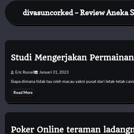
Skip
to
divasuncorked – Review Aneka Si
content
Studi Mengerjakan Permaina
Eric Russell
Januari 31, 2023
Siapa dimana tidak tau oleh macau yakni pusat dari letak-letak ca
Read More
Poker Online teraman ladangn