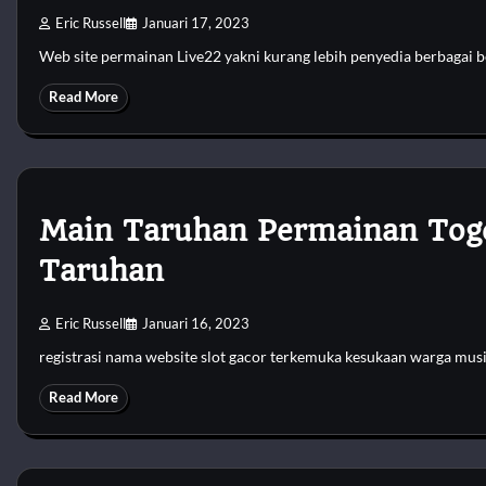
Eric Russell
Januari 17, 2023
Web site permainan Live22 yakni kurang lebih penyedia berbagai b
Read More
Main Taruhan Permainan Togel
Taruhan
Eric Russell
Januari 16, 2023
registrasi nama website slot gacor terkemuka kesukaan warga mus
Read More