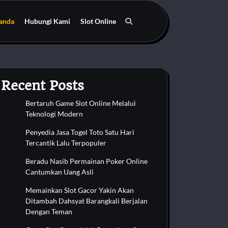
anda
Hubungi Kami
Slot Online
Recent Posts
Bertaruh Game Slot Online Melalui
Teknologi Modern
Penyedia Jasa Togel Toto Satu Hari
Tercantik Lalu Terpopuler
Beradu Nasib Permainan Poker Online
Cantumkan Uang Asli
Memainkan Slot Gacor Yakin Akan
Ditambah Dahsyat Barangkali Berjalan
Dengan Teman